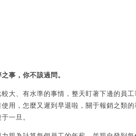
碎之事，你不該過問。
比較大、有水準的事情，整天盯著下邊的員工
誰使用，怎麼又遲到早退啦，關于報銷之類的
毀于一旦。
親力親為計算每個員工的年薪，並親自發到每