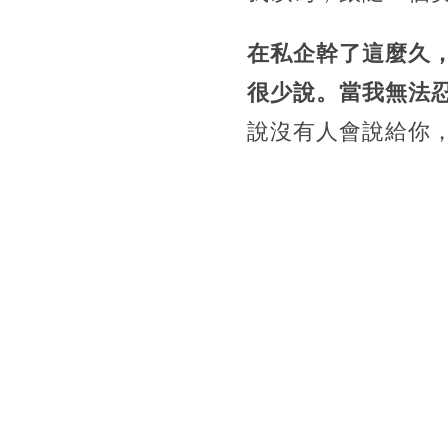
在私企幹了這麼久
很少說。當我無法
說沒有人會說給你