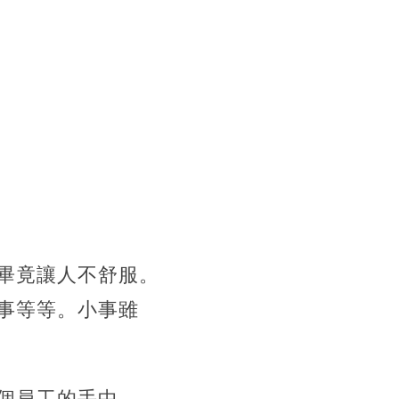
畢竟讓人不舒服。
事等等。小事雖
個員工的手中。