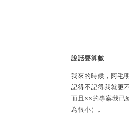
說話要算數
我來的時候，阿毛
記得不記得我就更
而且××的專案我
為很小）。