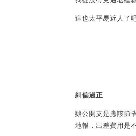
這也太平易近人了
糾偏過正
辦公開支是應該節
地報，出差費用是