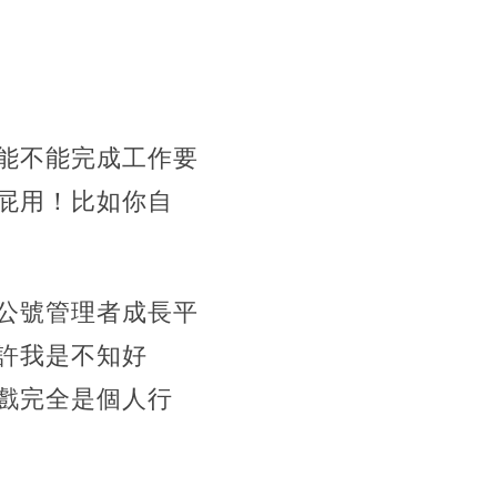
能不能完成工作要
屁用！比如你自
公號管理者成長平
許我是不知好
戲完全是個人行