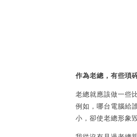
作為老總，有些瑣
老總就應該做一些
例如，哪台電腦給
小，卻使老總形象
我從沒有見過老總