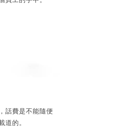
，話費是不能隨便
載道的。