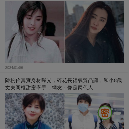
2024/01/06
陳松伶真實身材曝光，碎花長裙氣質凸顯，和小8歲
丈夫同框甜蜜牽手，網友：像是兩代人