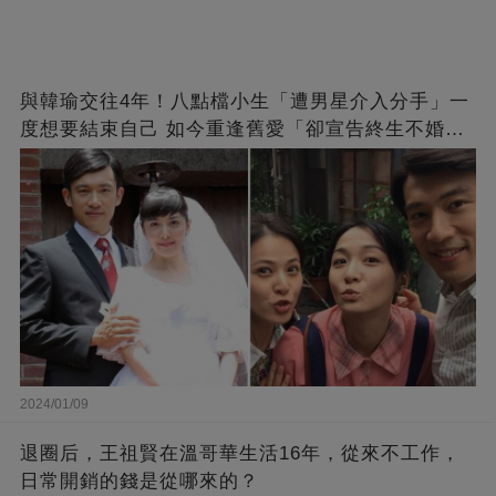
與韓瑜交往4年！八點檔小生「遭男星介入分手」一
度想要結束自己 如今重逢舊愛「卻宣告終生不婚」
原因曝光
2024/01/09
退圈后，王祖賢在溫哥華生活16年，從來不工作，
日常開銷的錢是從哪來的？