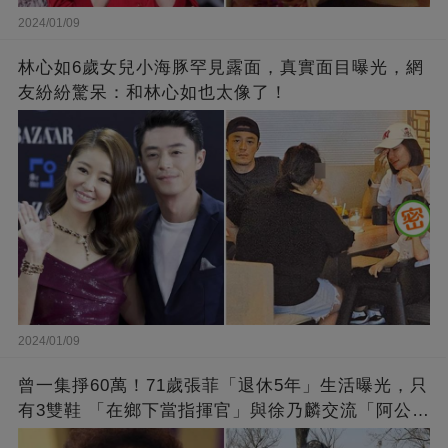
2024/01/09
林心如6歲女兒小海豚罕見露面，真實面目曝光，網
友紛紛驚呆：和林心如也太像了！
2024/01/09
曾一集掙60萬！71歲張菲「退休5年」生活曝光，只
有3雙鞋 「在鄉下當指揮官」與徐乃麟交流「阿公
經」