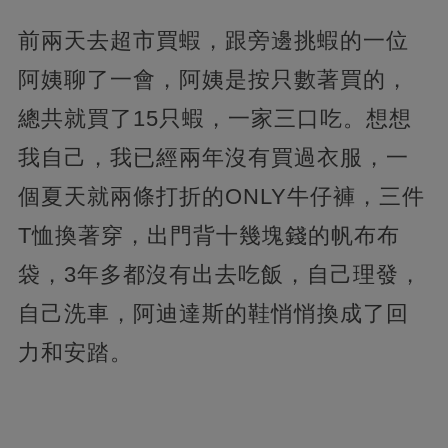
前兩天去超市買蝦，跟旁邊挑蝦的一位
阿姨聊了一會，阿姨是按只數著買的，
總共就買了15只蝦，一家三口吃。想想
我自己，我已經兩年沒有買過衣服，一
個夏天就兩條打折的ONLY牛仔褲，三件
T恤換著穿，出門背十幾塊錢的帆布布
袋，3年多都沒有出去吃飯，自己理發，
自己洗車，阿迪達斯的鞋悄悄換成了回
力和安踏。