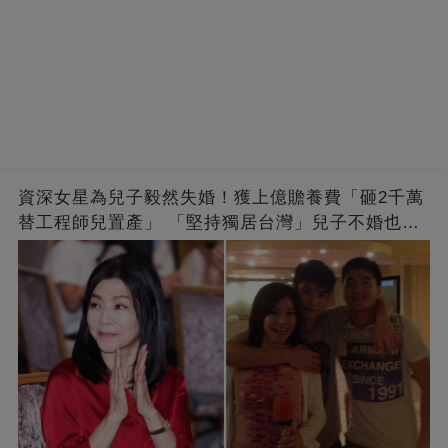
資深女星為兒子毅然失婚！獲上億贍養費「砸2千萬
替工程師兒置產」 「堅持獨居台灣」兒子不婚也支
持