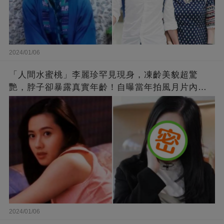
2024/01/06
「人間水蜜桃」李麗珍罕見現身，凍齡美貌超驚
艷，脖子卻暴露真實年齡！自曝當年拍風月片內
幕，竟是因為「玉女當久了」？
2024/01/06