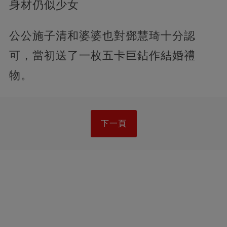
身材仍似少女
公公施子清和婆婆也對鄧慧琦十分認
可，當初送了一枚五卡巨鉆作結婚禮
物。
下一頁