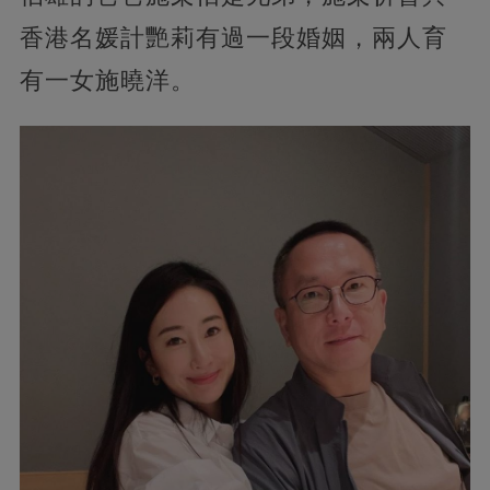
香港名媛計艷莉有過一段婚姻，兩人育
有一女施曉洋。