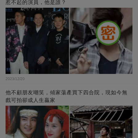
惹不起的演員，他是誰？
2023/12/20
他不顧朋友嘲笑，傾家蕩產買下四合院，現如今無
戲可拍卻成人生贏家