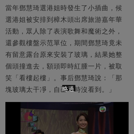
當年鄧慧琦選港姐時發生了小插曲，候
選港姐被安排到樟木頭出席旅游嘉年華
活動，眾人除了表演歌舞和魔術之外，
還參觀樓盤示范單位，期間鄧慧琦竟未
有留意露台原來安裝了玻璃，結果她整
個頭撞進去，額頭即時紅腫一片，被取
笑「看樓起樓」。事后鄧慧琦說：「那
略過
塊玻璃太干凈，自己一時沒看到。」