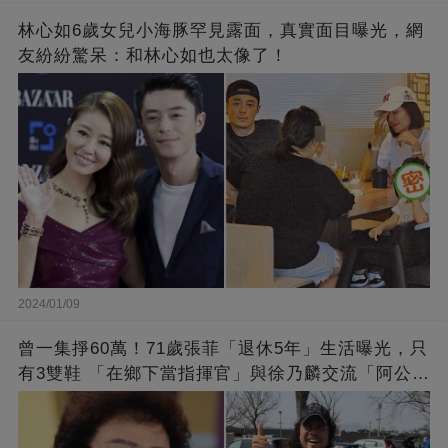
林心如6歲女兒小海豚罕見露面，真實面目曝光，網
友紛紛驚呆：和林心如也太像了！
2024/01/09
曾一集掙60萬！71歲張菲「退休5年」生活曝光，只
有3雙鞋 「在鄉下當指揮官」與徐乃麟交流「阿公
經」