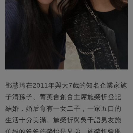
鄧慧琦在2011年與大7歲的知名企業家施
子清孫子、菁英會創會主席施榮忻登記
結婚，婚后育有一女二子，一家五口的
生活十分美滿。施榮忻與吳千語男友施
伯雄的爸爸施榮怡是兄弟，施榮忻曾與