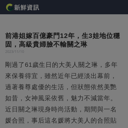
前港姐嫁百億豪門12年，生3娃地位穩
固，高級貴婦臉不輸關之琳
2023/11/10
剛過了61歲生日的大美人關之琳，多年
來保養得宜，雖然近年已經淡出幕前，
過著養尊處優的生活，但狀態依然美艷
如昔，女神風采依舊，魅力不減當年。
近日關之琳現身時尚活動，期間與一名
媛合照，事后這名媛將大美人的合照貼