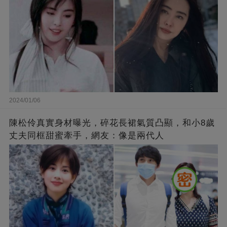
2024/01/06
陳松伶真實身材曝光，碎花長裙氣質凸顯，和小8歲
丈夫同框甜蜜牽手，網友：像是兩代人