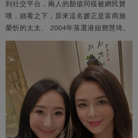
到社交平台，兩人的顏值同樣被網民贊
嘆，細看之下，原來這名媛正是富商施
榮忻的太太、 2004年落選港姐鄧慧琦。