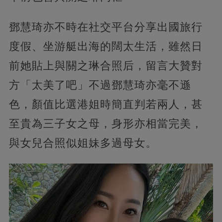
鄧慧琦亦不時在社交平台分享出國旅行
度假、坐游艇出海的闊太生活，雖然日
前她貼上與關之琳合照后，留言大贊對
方「太美了吧」不過鄧慧琦亦毫不遜
色，顏值比選港姐時簡直判若兩人，甚
至貴為三子女之母，身形亦相當完美，
與女兒合照似姐妹多過母女。