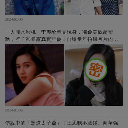
2024/01/06
「人間水蜜桃」李麗珍罕見現身，凍齡美貌超驚
艷，脖子卻暴露真實年齡！自曝當年拍風月片內
幕，竟是因為「玉女當久了」？
2024/01/06
傳說中的「黑道太子爺」！王思聰不敢碰、向華強