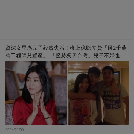
資深女星為兒子毅然失婚！獲上億贍養費「砸2千萬
替工程師兒置產」 「堅持獨居台灣」兒子不婚也支
持
2024/01/09