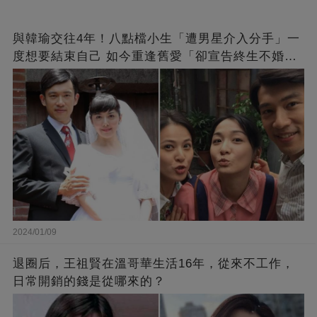
與韓瑜交往4年！八點檔小生「遭男星介入分手」一
度想要結束自己 如今重逢舊愛「卻宣告終生不婚」
原因曝光
2024/01/09
退圈后，王祖賢在溫哥華生活16年，從來不工作，
日常開銷的錢是從哪來的？