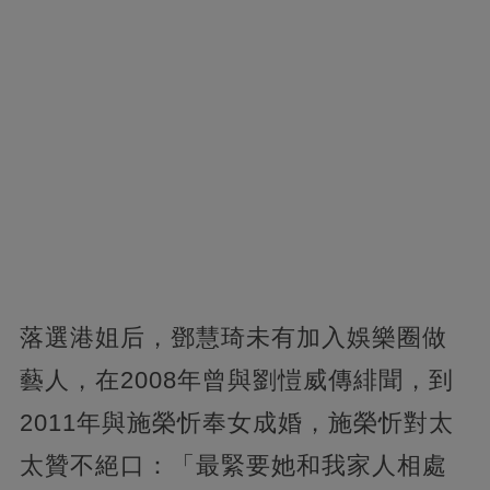
落選港姐后，鄧慧琦未有加入娛樂圈做
藝人，在2008年曾與劉愷威傳緋聞，到
2011年與施榮忻奉女成婚，施榮忻對太
太贊不絕口：「最緊要她和我家人相處