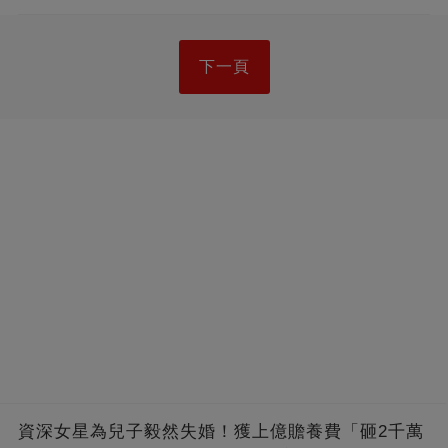
下一頁
資深女星為兒子毅然失婚！獲上億贍養費「砸2千萬