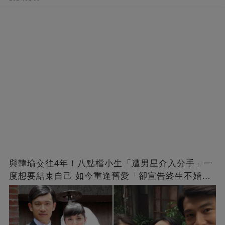
與韓瑜交往4年！八點檔小生「遭男星介入分手」一
度想要結束自己 如今重逢舊愛「卻宣告終生不婚」
原因曝光