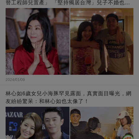
替工程師兒置產」 「堅持獨居台灣」兒子不婚也支
持
2024/01/09
林心如6歲女兒小海豚罕見露面，真實面目曝光，網
友紛紛驚呆：和林心如也太像了！