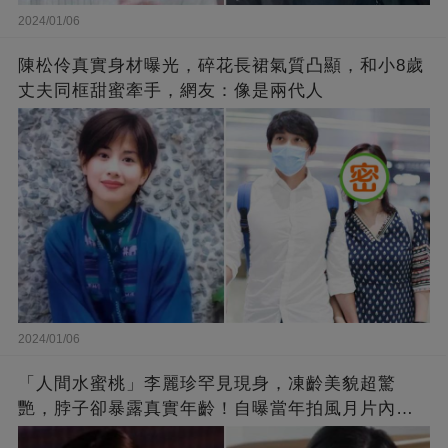
2024/01/06
陳松伶真實身材曝光，碎花長裙氣質凸顯，和小8歲
丈夫同框甜蜜牽手，網友：像是兩代人
2024/01/06
「人間水蜜桃」李麗珍罕見現身，凍齡美貌超驚
艷，脖子卻暴露真實年齡！自曝當年拍風月片內
幕，竟是因為「玉女當久了」？