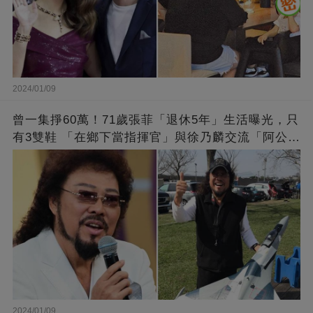
2024/01/09
曾一集掙60萬！71歲張菲「退休5年」生活曝光，只
有3雙鞋 「在鄉下當指揮官」與徐乃麟交流「阿公
經」
2024/01/09