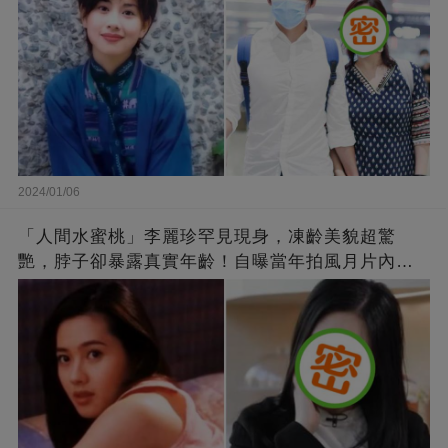
2024/01/06
「人間水蜜桃」李麗珍罕見現身，凍齡美貌超驚
艷，脖子卻暴露真實年齡！自曝當年拍風月片內
幕，竟是因為「玉女當久了」？