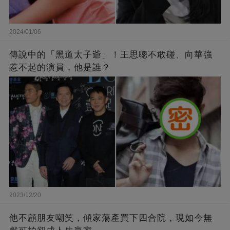
2024/01/06
傳說中的「黑道太子爺」！王思聰不敢碰、向華強
惹不起的演員，他是誰？
2023/12/20
他不顧朋友嘲笑，傾家蕩產買下四合院，現如今無