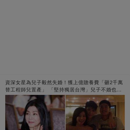
資深女星為兒子毅然失婚！獲上億贍養費「砸2千萬
替工程師兒置產」 「堅持獨居台灣」兒子不婚也支
持