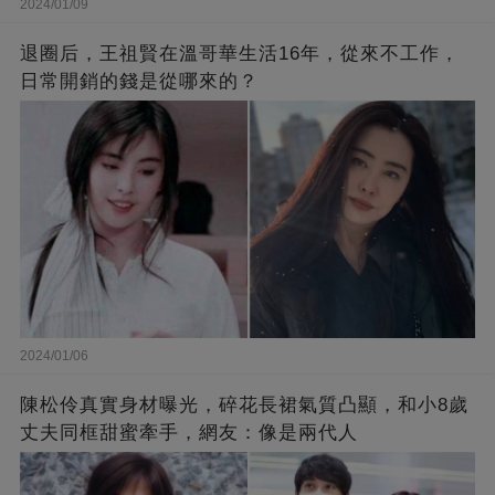
2024/01/09
退圈后，王祖賢在溫哥華生活16年，從來不工作，
日常開銷的錢是從哪來的？
2024/01/06
陳松伶真實身材曝光，碎花長裙氣質凸顯，和小8歲
丈夫同框甜蜜牽手，網友：像是兩代人