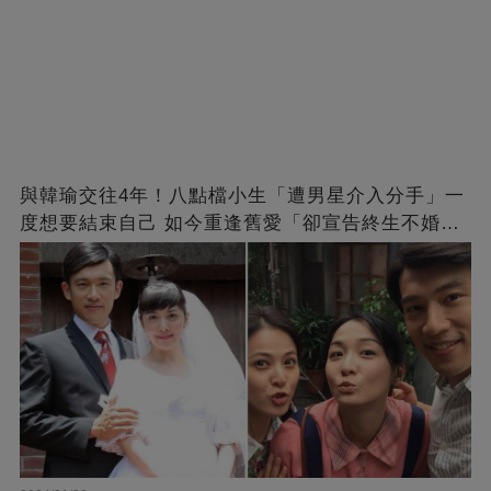
與韓瑜交往4年！八點檔小生「遭男星介入分手」一
度想要結束自己 如今重逢舊愛「卻宣告終生不婚」
原因曝光