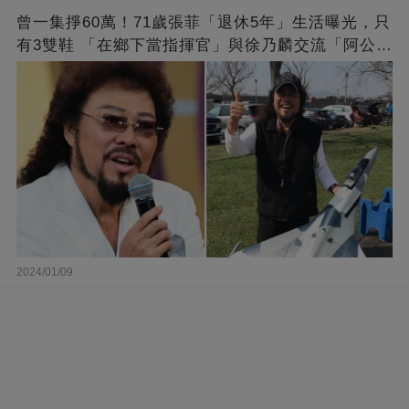
曾一集掙60萬！71歲張菲「退休5年」生活曝光，只
有3雙鞋 「在鄉下當指揮官」與徐乃麟交流「阿公
經」
2024/01/09