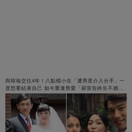
與韓瑜交往4年！八點檔小生「遭男星介入分手」一
度想要結束自己 如今重逢舊愛「卻宣告終生不婚」
原因曝光