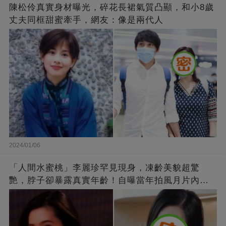
陳松伶真實身材曝光，碎花長裙氣質凸顯，和小8歲
丈夫同框甜蜜牽手，網友：像是兩代人
2024/01/06
「人間水蜜桃」李麗珍罕見現身，凍齡美貌超驚
艷，脖子卻暴露真實年齡！自曝當年拍風月片內
幕，竟是因為「玉女當久了」？