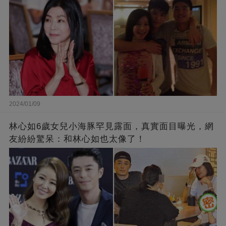
2024/01/09
林心如6歲女兒小海豚罕見露面，真實面目曝光，網
友紛紛驚呆：和林心如也太像了！