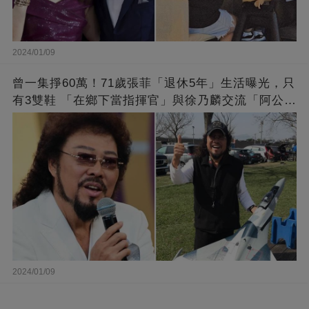
2024/01/09
曾一集掙60萬！71歲張菲「退休5年」生活曝光，只
有3雙鞋 「在鄉下當指揮官」與徐乃麟交流「阿公
經」
2024/01/09