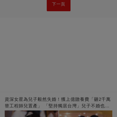
下一頁
資深女星為兒子毅然失婚！獲上億贍養費「砸2千萬
替工程師兒置產」 「堅持獨居台灣」兒子不婚也支
持