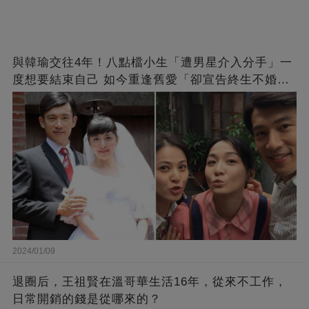
與韓瑜交往4年！八點檔小生「遭男星介入分手」一
度想要結束自己 如今重逢舊愛「卻宣告終生不婚」
原因曝光
2024/01/09
退圈后，王祖賢在溫哥華生活16年，從來不工作，
日常開銷的錢是從哪來的？