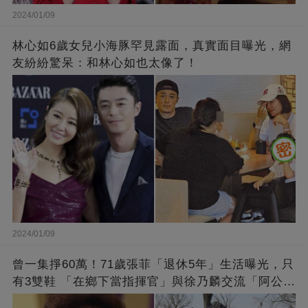
2024/01/09
林心如6歲女兒小海豚罕見露面，真實面目曝光，網
友紛紛驚呆：和林心如也太像了！
2024/01/09
曾一集掙60萬！71歲張菲「退休5年」生活曝光，只
有3雙鞋 「在鄉下當指揮官」與徐乃麟交流「阿公
經」