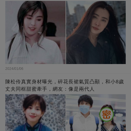
2024/01/06
陳松伶真實身材曝光，碎花長裙氣質凸顯，和小8歲
丈夫同框甜蜜牽手，網友：像是兩代人