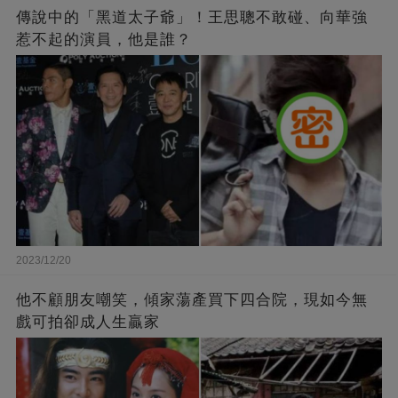
傳說中的「黑道太子爺」！王思聰不敢碰、向華強
惹不起的演員，他是誰？
2023/12/20
他不顧朋友嘲笑，傾家蕩產買下四合院，現如今無
戲可拍卻成人生贏家