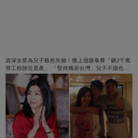
資深女星為兒子毅然失婚！獲上億贍養費「砸2千萬
替工程師兒置產」 「堅持獨居台灣」兒子不婚也支
持