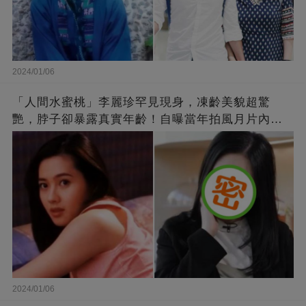
2024/01/06
「人間水蜜桃」李麗珍罕見現身，凍齡美貌超驚
艷，脖子卻暴露真實年齡！自曝當年拍風月片內
幕，竟是因為「玉女當久了」？
2024/01/06