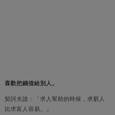
喜歡把錢借給別人。
契訶夫說：「求人幫助的時候，求窮人
比求富人容易。」