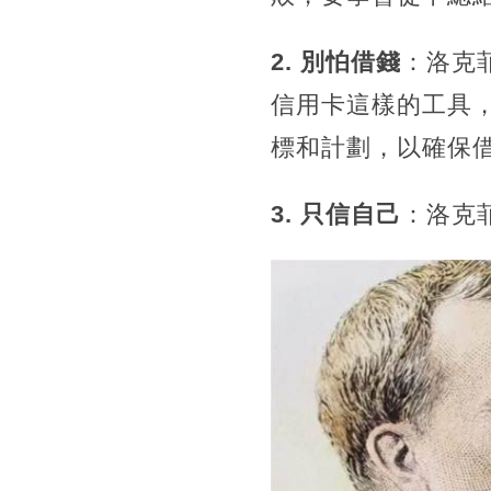
2. 別怕借錢
：洛克
信用卡這樣的工具
標和計劃，以確保
3. 只信自己
：洛克