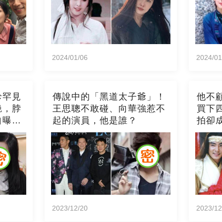
2024/01/06
2024/01
珍罕見
傳說中的「黑道太子爺」！
他不
艷，脖
王思聰不敢碰、向華強惹不
買下
自曝當
起的演員，他是誰？
拍卻
是因為
2023/12/20
2023/12