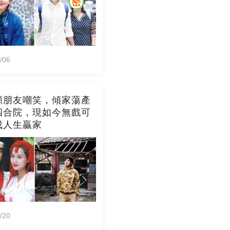
/06
顧朋友嘲笑，傾家蕩產
四合院，現如今無戲可
成人生贏家
/20