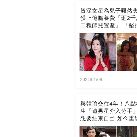
資深女星為兒子毅然
獲上億贍養費「砸2千
工程師兒置產」 「堅
台灣」兒子不婚也支
2024/01/09
與韓瑜交往4年！八點
生「遭男星介入分手
想要結束自己 如今重逢舊愛
「卻宣告終生不婚」
光