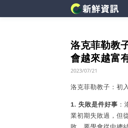
洛克菲勒教
會越來越富
2023/07/21
洛克菲勒教子：初
1. 失敗是件好事
：
業初期失敗過，但
敗，要學會從中總