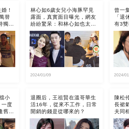
失婚！
林心如6歲女兒小海豚罕見
曾一集
萬替
露面，真實面目曝光，網友
「退
持獨居
紛紛驚呆：和林心如也太像
有3
持
了！
官」
經」
2024/01/09
2024/01
檔小
退圈后，王祖賢在溫哥華生
陳松
」一度
活16年，從來不工作，日常
長裙
開銷的錢是從哪來的？
夫同
原因曝
是兩