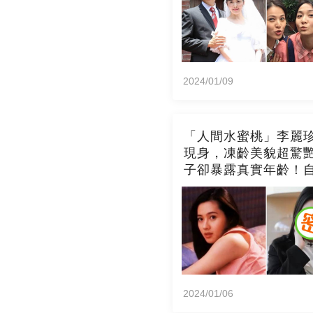
2024/01/09
「人間水蜜桃」李麗
現身，凍齡美貌超驚
子卻暴露真實年齡！
年拍風月片內幕，竟
「玉女當久了」？
2024/01/06