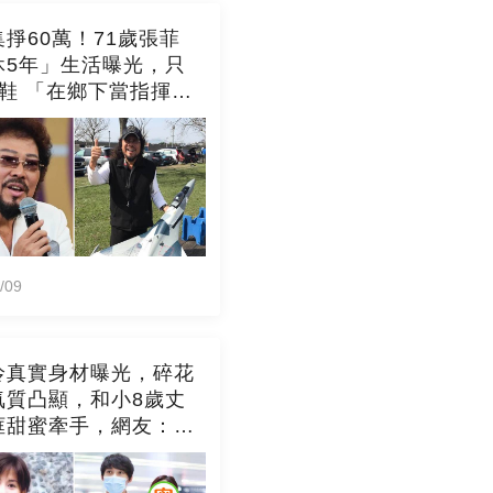
掙60萬！71歲張菲
休5年」生活曝光，只
雙鞋 「在鄉下當指揮
與徐乃麟交流「阿公
/09
伶真實身材曝光，碎花
氣質凸顯，和小8歲丈
框甜蜜牽手，網友：像
代人