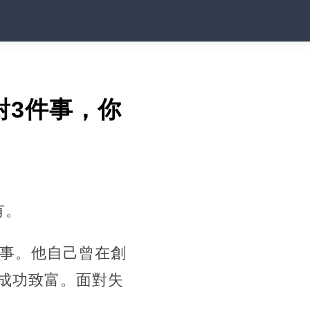
對3件事，你
有。
事。他自己曾在創
成功致富。面對失