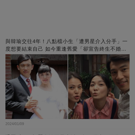
與韓瑜交往4年！八點檔小生「遭男星介入分手」一
度想要結束自己 如今重逢舊愛「卻宣告終生不婚」
原因曝光
2024/01/09