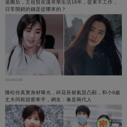
退圈后，王祖賢在溫哥華生活16年，從來不工作，
日常開銷的錢是從哪來的？
2024/01/06
陳松伶真實身材曝光，碎花長裙氣質凸顯，和小8歲
丈夫同框甜蜜牽手，網友：像是兩代人