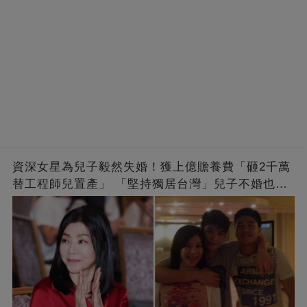
資深女星為兒子毅然失婚！獲上億贍養費「砸2千萬
替工程師兒置產」 「堅持獨居台灣」兒子不婚也支
持