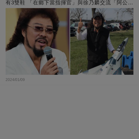
有3雙鞋 「在鄉下當指揮官」與徐乃麟交流「阿公
經」
2024/01/09