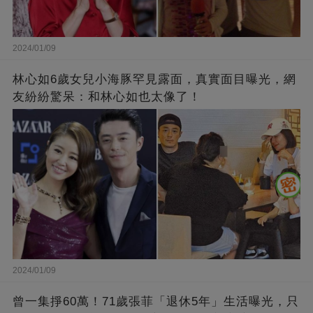
2024/01/09
林心如6歲女兒小海豚罕見露面，真實面目曝光，網
友紛紛驚呆：和林心如也太像了！
2024/01/09
曾一集掙60萬！71歲張菲「退休5年」生活曝光，只