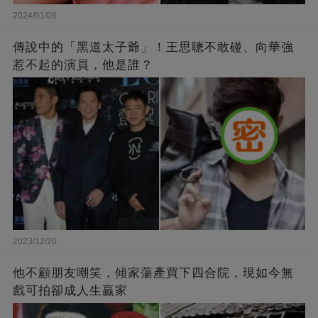
2024/01/06
傳說中的「黑道太子爺」！王思聰不敢碰、向華強
惹不起的演員，他是誰？
2023/12/20
他不顧朋友嘲笑，傾家蕩產買下四合院，現如今無
戲可拍卻成人生贏家