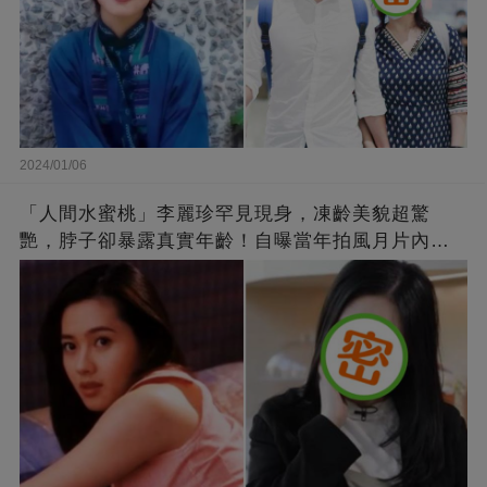
2024/01/06
「人間水蜜桃」李麗珍罕見現身，凍齡美貌超驚
艷，脖子卻暴露真實年齡！自曝當年拍風月片內
幕，竟是因為「玉女當久了」？