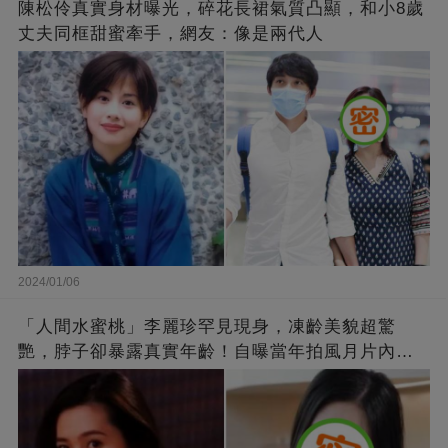
陳松伶真實身材曝光，碎花長裙氣質凸顯，和小8歲
丈夫同框甜蜜牽手，網友：像是兩代人
2024/01/06
「人間水蜜桃」李麗珍罕見現身，凍齡美貌超驚
艷，脖子卻暴露真實年齡！自曝當年拍風月片內
幕，竟是因為「玉女當久了」？