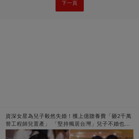
下一頁
資深女星為兒子毅然失婚！獲上億贍養費「砸2千萬
替工程師兒置產」 「堅持獨居台灣」兒子不婚也支
持