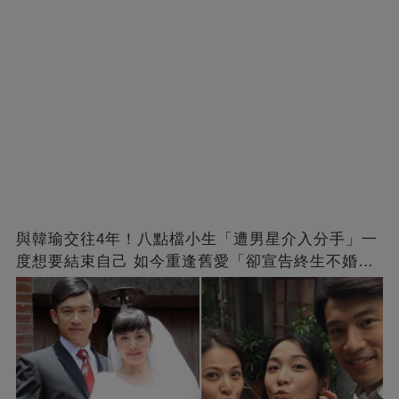
與韓瑜交往4年！八點檔小生「遭男星介入分手」一
度想要結束自己 如今重逢舊愛「卻宣告終生不婚」
原因曝光