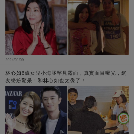
2024/01/09
林心如6歲女兒小海豚罕見露面，真實面目曝光，網
友紛紛驚呆：和林心如也太像了！