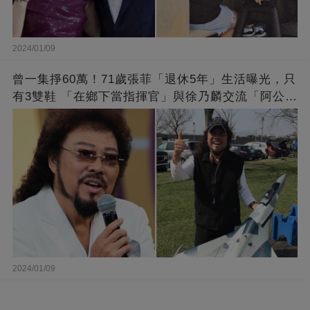
2024/01/09
曾一集掙60萬！71歲張菲「退休5年」生活曝光，只
有3雙鞋 「在鄉下當指揮官」與徐乃麟交流「阿公
經」
2024/01/09