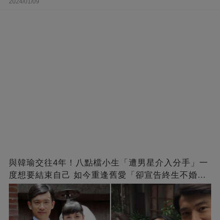
2024/01/09
與韓瑜交往4年！八點檔小生「遭男星介入分手」一
度想要結束自己 如今重逢舊愛「卻宣告終生不婚」
原因曝光