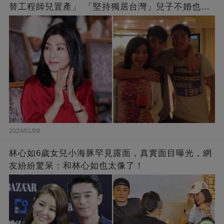
替工程師兒置產」 「堅持獨居台灣」兒子不婚也支
持
2024/01/09
林心如6歲女兒小海豚罕見露面，真實面目曝光，網
友紛紛驚呆：和林心如也太像了！