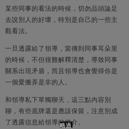
某些同事的看法的時候，切勿品頭論足
去說別人的好壞，特別是自己的一些主
觀看法。
一旦透露給了領導，當傳到同事耳朵里
的時候，不但很難解釋清楚，導致同事
關系出現矛盾，而且領導也會覺得你是
一個愛搬弄是非的人。
和領導私下單獨聊天，這三點內容別
聊，有些底牌還是應該保留，注意別成
了透露信息給領導的媒介。
略過