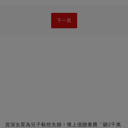
下一頁
資深女星為兒子毅然失婚！獲上億贍養費「砸2千萬