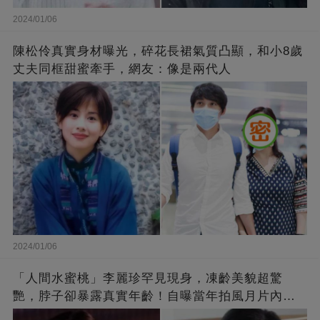
2024/01/06
陳松伶真實身材曝光，碎花長裙氣質凸顯，和小8歲
丈夫同框甜蜜牽手，網友：像是兩代人
2024/01/06
「人間水蜜桃」李麗珍罕見現身，凍齡美貌超驚
艷，脖子卻暴露真實年齡！自曝當年拍風月片內
幕，竟是因為「玉女當久了」？