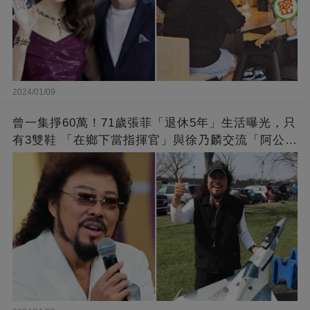
2024/01/09
曾一集掙60萬！71歲張菲「退休5年」生活曝光，只
有3雙鞋 「在鄉下當指揮官」與徐乃麟交流「阿公
經」