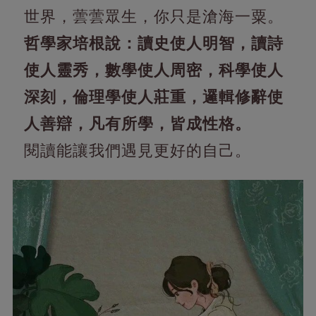
世界，蕓蕓眾生，你只是滄海一粟。
哲學家培根說：讀史使人明智，讀詩
使人靈秀，數學使人周密，科學使人
深刻，倫理學使人莊重，邏輯修辭使
人善辯，凡有所學，皆成性格。
閱讀能讓我們遇見更好的自己。