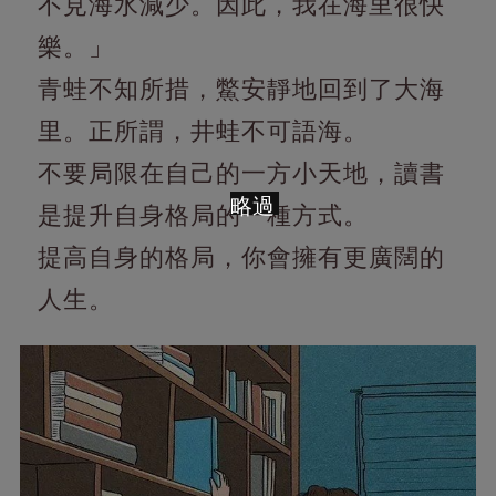
不見海水減少。因此，我在海里很快
樂。」
青蛙不知所措，鱉安靜地回到了大海
里。正所謂，井蛙不可語海。
不要局限在自己的一方小天地，讀書
略過
是提升自身格局的一種方式。
提高自身的格局，你會擁有更廣闊的
人生。