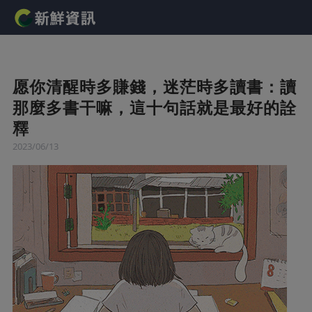
愿你清醒時多賺錢，迷茫時多讀書：讀
那麼多書干嘛，這十句話就是最好的詮
釋
2023/06/13