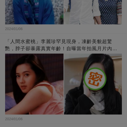
2024/01/06
「人間水蜜桃」李麗珍罕見現身，凍齡美貌超驚
艷，脖子卻暴露真實年齡！自曝當年拍風月片內
幕，竟是因為「玉女當久了」？
2024/01/06