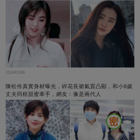
2024/01/06
陳松伶真實身材曝光，碎花長裙氣質凸顯，和小8歲
丈夫同框甜蜜牽手，網友：像是兩代人