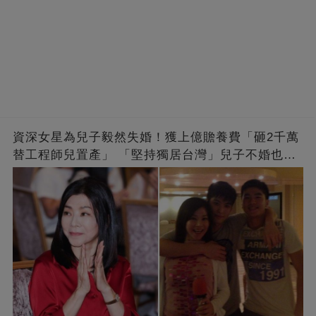
資深女星為兒子毅然失婚！獲上億贍養費「砸2千萬
替工程師兒置產」 「堅持獨居台灣」兒子不婚也支
持