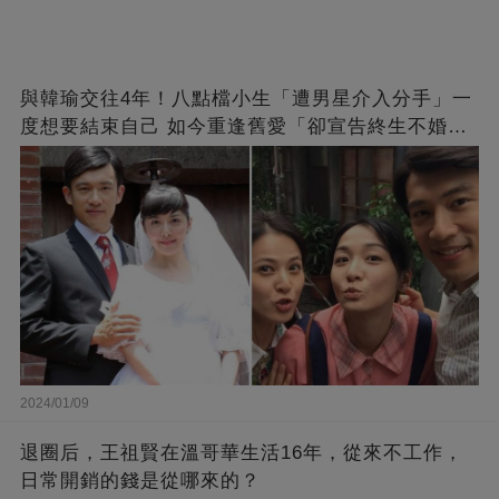
與韓瑜交往4年！八點檔小生「遭男星介入分手」一
度想要結束自己 如今重逢舊愛「卻宣告終生不婚」
原因曝光
2024/01/09
退圈后，王祖賢在溫哥華生活16年，從來不工作，
日常開銷的錢是從哪來的？