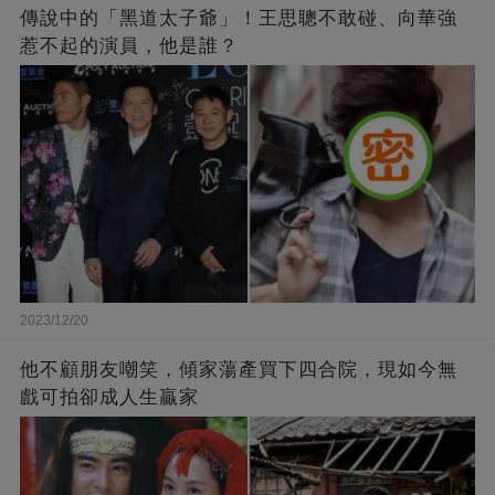
傳說中的「黑道太子爺」！王思聰不敢碰、向華強
惹不起的演員，他是誰？
2023/12/20
他不顧朋友嘲笑，傾家蕩產買下四合院，現如今無
戲可拍卻成人生贏家