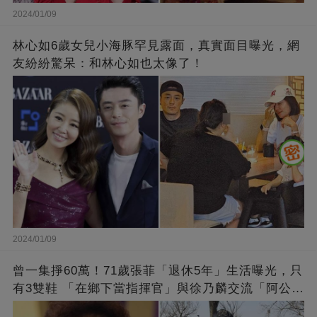
2024/01/09
林心如6歲女兒小海豚罕見露面，真實面目曝光，網
友紛紛驚呆：和林心如也太像了！
2024/01/09
曾一集掙60萬！71歲張菲「退休5年」生活曝光，只
有3雙鞋 「在鄉下當指揮官」與徐乃麟交流「阿公
經」