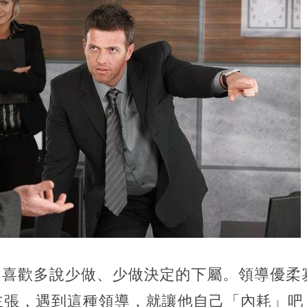
，喜歡多說少做、少做決定的下屬。領導優柔
主張，遇到這種領導，就讓他自己「內耗」吧