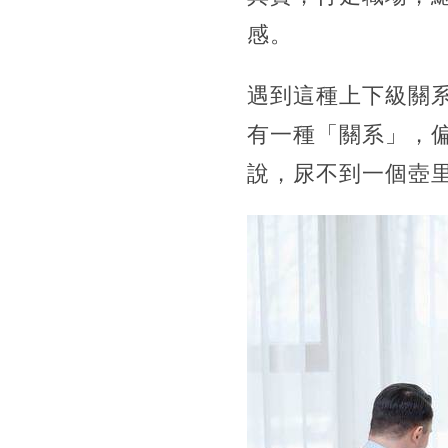
感。
遇到這種上下級關
有一種「關系」，
說，尿不到一個壺