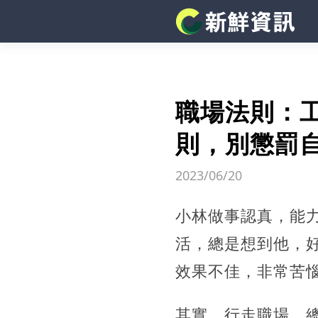
職場法則：
則，別懲罰
2023/06/20
小林做事認真，能
活，總是想到他，
效果不佳，非常苦
其實，行走職場，