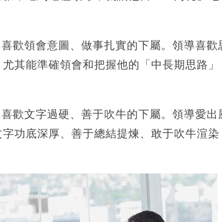
，喜歡領會意圖、做事扎實的下屬。領導喜歡
，尤其能準確領會和把握他的「中長期思路」
，喜歡文字過硬、善于吹牛的下屬。領導愛出
文字功底深厚、善于總結提煉、敢于吹牛渲染
。