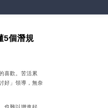
懂5個潛規
的喜歡。苦活累
討好」領導，無奈
，也難以增進好