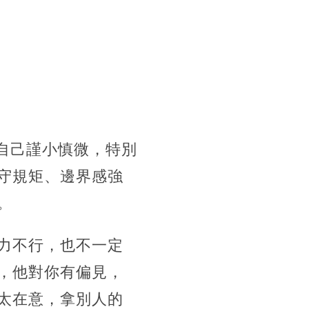
自己謹小慎微，特別
守規矩、邊界感強
。
力不行，也不一定
，他對你有偏見，
太在意，拿別人的