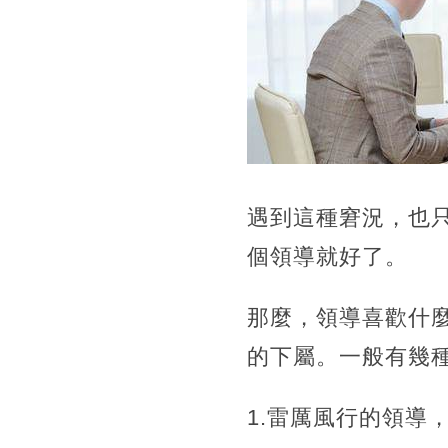
遇到這種窘況，也
個領導就好了。
那麼，領導喜歡什
的下屬。一般有幾
1.雷厲風行的領導