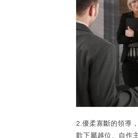
2.優柔寡斷的領導
歡下屬越位、自作