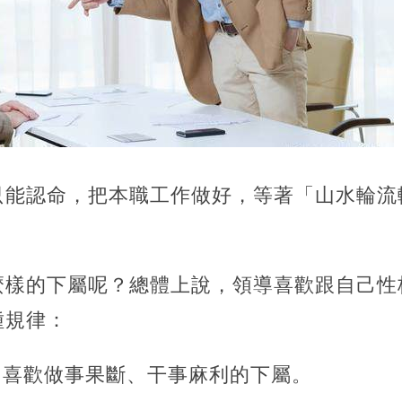
只能認命，把本職工作做好，等著「山水輪流
麼樣的下屬呢？總體上說，領導喜歡跟自己性
種規律：
，喜歡做事果斷、干事麻利的下屬。