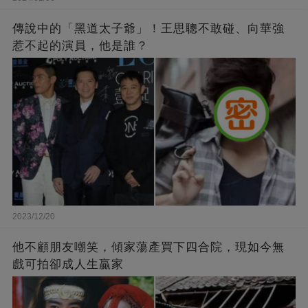
傳說中的「黑道太子爺」！王思聰不敢碰、向華強
惹不起的演員，他是誰？
2023/12/20
他不顧朋友嘲笑，傾家蕩產買下四合院，現如今無
戲可拍卻成人生贏家