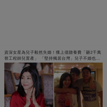
資深女星為兒子毅然失婚！獲上億贍養費「砸2千萬
替工程師兒置產」 「堅持獨居台灣」兒子不婚也支
持