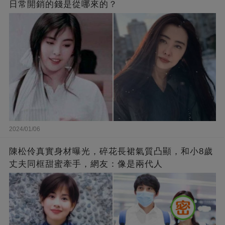
日常開銷的錢是從哪來的？
2024/01/06
陳松伶真實身材曝光，碎花長裙氣質凸顯，和小8歲
丈夫同框甜蜜牽手，網友：像是兩代人