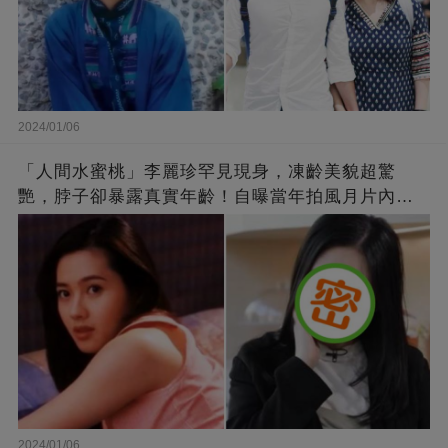
2024/01/06
「人間水蜜桃」李麗珍罕見現身，凍齡美貌超驚
艷，脖子卻暴露真實年齡！自曝當年拍風月片內
幕，竟是因為「玉女當久了」？
2024/01/06