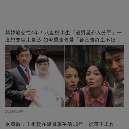
與韓瑜交往4年！八點檔小生「遭男星介入分手」一
度想要結束自己 如今重逢舊愛「卻宣告終生不婚」
原因曝光
2024/01/09
退圈后，王祖賢在溫哥華生活16年，從來不工作，