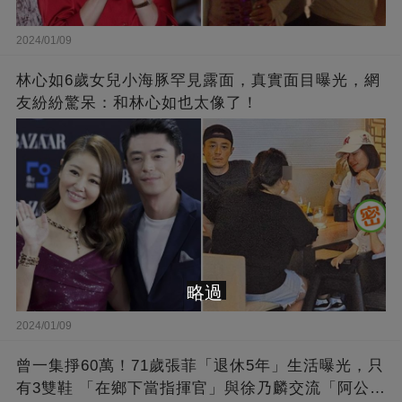
2024/01/09
林心如6歲女兒小海豚罕見露面，真實面目曝光，網
友紛紛驚呆：和林心如也太像了！
略過
2024/01/09
曾一集掙60萬！71歲張菲「退休5年」生活曝光，只
有3雙鞋 「在鄉下當指揮官」與徐乃麟交流「阿公