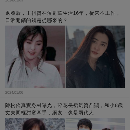
2024/01/09
退圈后，王祖賢在溫哥華生活16年，從來不工作，
日常開銷的錢是從哪來的？
2024/01/06
陳松伶真實身材曝光，碎花長裙氣質凸顯，和小8歲
丈夫同框甜蜜牽手，網友：像是兩代人