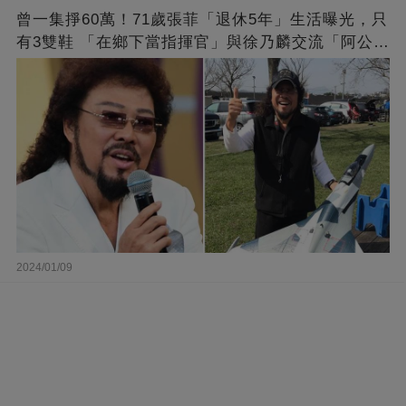
曾一集掙60萬！71歲張菲「退休5年」生活曝光，只
有3雙鞋 「在鄉下當指揮官」與徐乃麟交流「阿公
經」
2024/01/09