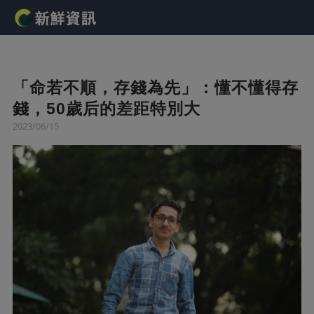
「命若不順，存錢為先」：懂不懂得存
錢，50歲后的差距特別大
2023/06/15