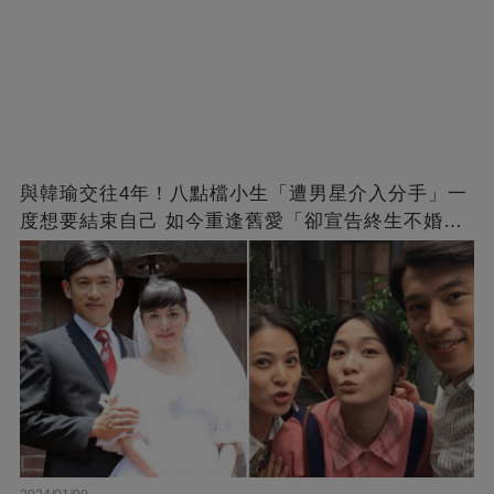
與韓瑜交往4年！八點檔小生「遭男星介入分手」一
度想要結束自己 如今重逢舊愛「卻宣告終生不婚」
原因曝光