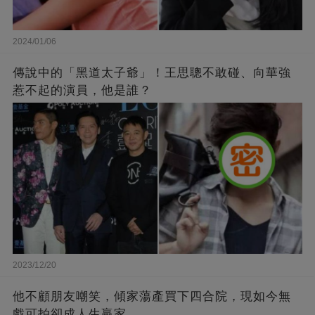
2024/01/06
傳說中的「黑道太子爺」！王思聰不敢碰、向華強
惹不起的演員，他是誰？
2023/12/20
他不顧朋友嘲笑，傾家蕩產買下四合院，現如今無
戲可拍卻成人生贏家