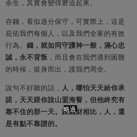
余生，其實會變得窘迫起來。
存錢，看似過分保守，可實際上，這是
庇佑我們每個人，以及我們全家的有效
行為。
錢，就如同守護神一般，滿心忠
誠，永不背叛
，而且會在我們遇到困難
的時候，挺身而出，護我們周全。
說句不好聽的話，
人，哪怕天天給你承
諾，天天跟你說山盟海誓，但他終究有
略過
靠不住的那一天。跟錢財相比，人，還
是有點不靠譜的。