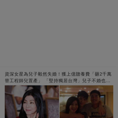
資深女星為兒子毅然失婚！獲上億贍養費「砸2千萬
替工程師兒置產」 「堅持獨居台灣」兒子不婚也支
持