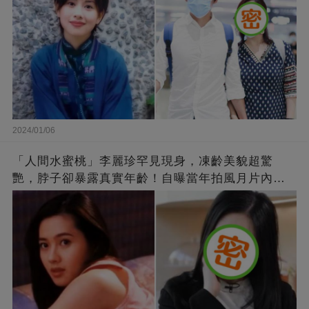
2024/01/06
「人間水蜜桃」李麗珍罕見現身，凍齡美貌超驚
艷，脖子卻暴露真實年齡！自曝當年拍風月片內
幕，竟是因為「玉女當久了」？